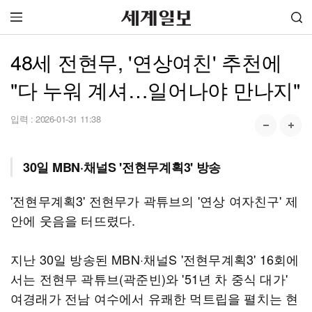
48세 전현무, '연상여친' 추천에
"다 누워 계셔…일어나야 만나지"
입력 :
2026-01-31 11:38
30일 MBN·채널S '전현무계획3' 방송
'전현무계획3' 전현무가 곽튜브의 '연상 여자친구' 제
안에 웃음을 터뜨렸다.
지난 30일 방송된 MBN·채널S '전현무계획3' 16회에
서는 전현무 곽튜브(곽준빈)와 '51년 차 중식 대가'
여경래가 전남 여수에서 유쾌한 먹트립을 펼치는 현