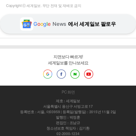
Copyright ⓒ 세계일보. 무단 전재 및 재배포 금지
G
o
o
g
l
e
News
에서 세계일보 팔로우
지면보다 빠르게!
세계일보를 만나보세요
PC 화면
제호 : 세계일보
서울특별시 용산구 서빙고로 17
등록번호 : 서울, 아03959 | 등록일(발행일) : 2015년 11월 2일
발행인 : 박정훈
편집인 : 조남규
청소년보호 책임자 : 김기환
02-2000-1234