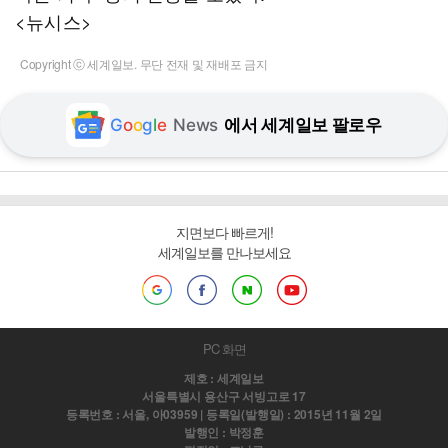
<뉴시스>
Copyright ⓒ 세계일보. 무단 전재 및 재배포 금지
G
o
o
g
l
e
News
에서 세계일보 팔로우
지면보다 빠르게!
세계일보를 만나보세요
PC 화면
제호 : 세계일보
서울특별시 용산구 서빙고로 17
등록번호 : 서울, 아03959 | 등록일(발행일) : 2015년 11월 2일
발행인 : 박정훈