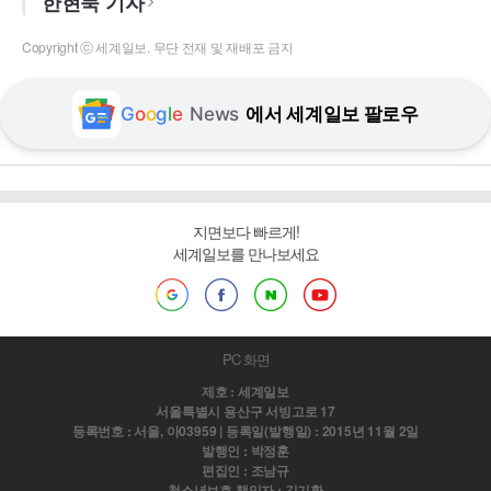
한현묵 기자
Copyright ⓒ 세계일보. 무단 전재 및 재배포 금지
G
o
o
g
l
e
News
에서 세계일보 팔로우
지면보다 빠르게!
세계일보를 만나보세요
PC 화면
제호 : 세계일보
서울특별시 용산구 서빙고로 17
등록번호 : 서울, 아03959 | 등록일(발행일) : 2015년 11월 2일
발행인 : 박정훈
편집인 : 조남규
청소년보호 책임자 : 김기환