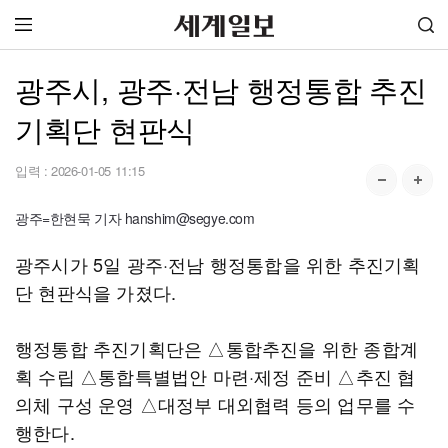
광주시, 광주·전남 행정통합 추진
기획단 현판식
입력 :
2026-01-05 11:15
광주=한현묵 기자 hanshim@segye.com
광주시가 5일 광주·전남 행정통합을 위한 추진기획
단 현판식을 가졌다.
행정통합 추진기획단은 △통합추진을 위한 종합계
획 수립 △통합특별법안 마련·제정 준비 △추진 협
의체 구성 운영 △대정부 대외협력 등의 업무를 수
행한다.