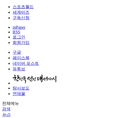
스포츠월드
세계비즈
구독신청
mPaper
RSS
로그인
회원가입
구글
페이스북
네이버 포스트
유튜브
탐사보도
연재물
전체메뉴
검색
뉴스