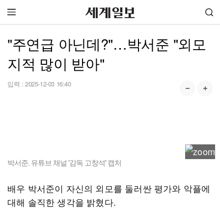
"주연급 아닌데?"…박서준 "외모
지적 많이 받아"
입력 :
2025-12-03 16:40
박서준. 유튜브 채널 '감독 고창석' 캡처
배우 박서준이 자신의 외모를 둘러싼 평가와 악플에
대해 솔직한 생각을 밝혔다.