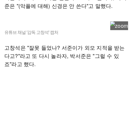
준은 "(악플에 대해) 신경은 안 쓴다"고 말했다.
유튜브 채널 '감독 고창석' 캡처
고창석은 "잘못 들었나? 서준이가 외모 지적을 받는
다고?"라고 또 다시 놀라자, 박서준은 "그럴 수 있
죠"라고 했다.