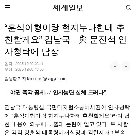
“훈식이형이랑 현지누나한테 추
천할게요” 김남국…與 문진석 인
사청탁에 답장
입력 :
2025-12-03 08:41
수정 :
2025-12-03 13:53
김동환 기자 kimcharr@segye.com
야권 즉각 공세…“인사농단 실체 드러나”
김남국 대통령실 국민디지털소통비서관이 인사청탁
에 “훈식이형이랑 현지누나한테 추천할게요”라며 답
한 내용이 외부에 노출돼 논란이 일고 있다. 두 사람
은 각각 강훈식 대통령비서실장과 김현지 제1부속