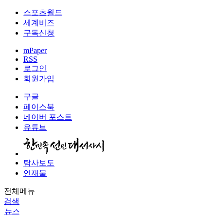
스포츠월드
세계비즈
구독신청
mPaper
RSS
로그인
회원가입
구글
페이스북
네이버 포스트
유튜브
탐사보도
연재물
전체메뉴
검색
뉴스