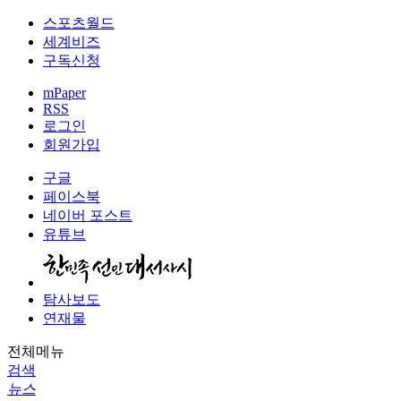
스포츠월드
세계비즈
구독신청
mPaper
RSS
로그인
회원가입
구글
페이스북
네이버 포스트
유튜브
탐사보도
연재물
전체메뉴
검색
뉴스