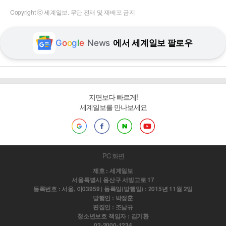
Copyright ⓒ 세계일보. 무단 전재 및 재배포 금지
G
o
o
g
l
e
News
에서 세계일보 팔로우
지면보다 빠르게!
세계일보를 만나보세요
PC 화면
제호 : 세계일보
서울특별시 용산구 서빙고로 17
등록번호 : 서울, 아03959 | 등록일(발행일) : 2015년 11월 2일
발행인 : 박정훈
편집인 : 조남규
청소년보호 책임자 : 김기환
02-2000-1234