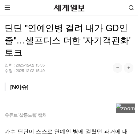
딘딘 "연예인병 걸려 내가 GD인
줄"…셀프디스 더한 '자기객관화'
토크
입력 :
2025-12-02 15:35
수정 :
2025-12-02 15:49
[N이슈]
유튜브 '살롱드립' 캡처
가수 딘딘이 스스로 연예인 병에 걸렸던 과거에 대