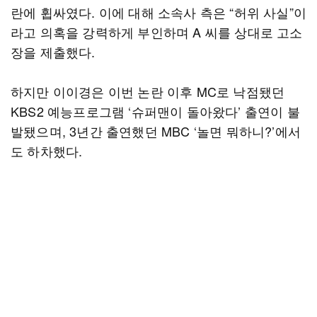
란에 휩싸였다. 이에 대해 소속사 측은 “허위 사실”이
라고 의혹을 강력하게 부인하며 A 씨를 상대로 고소
장을 제출했다.
하지만 이이경은 이번 논란 이후 MC로 낙점됐던
KBS2 예능프로그램 ‘슈퍼맨이 돌아왔다’ 출연이 불
발됐으며, 3년간 출연했던 MBC ‘놀면 뭐하니?’에서
도 하차했다.