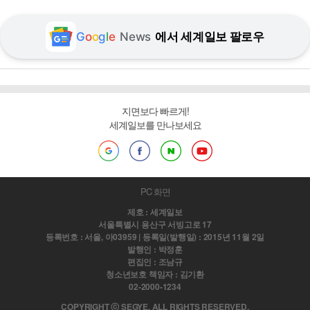
G
o
o
g
l
e
News
에서 세계일보 팔로우
지면보다 빠르게!
세계일보를 만나보세요
PC 화면
제호 : 세계일보
서울특별시 용산구 서빙고로 17
등록번호 : 서울, 아03959 | 등록일(발행일) : 2015년 11월 2일
발행인 : 박정훈
편집인 : 조남규
청소년보호 책임자 : 김기환
02-2000-1234
COPYRIGHT ⓒ SEGYE. ALL RIGHTS RESERVED.