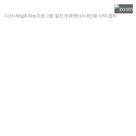
사진=채널A 예능프로그램 '절친 토큐멘터리-4인용 식탁' 캡처