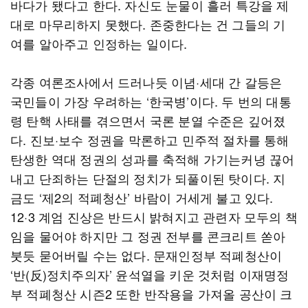
바다가 됐다고 한다. 자신도 눈물이 흘러 특강을 제
대로 마무리하지 못했다. 존중한다는 건 그들의 기
여를 알아주고 인정하는 일이다.
각종 여론조사에서 드러나듯 이념·세대 간 갈등은
국민들이 가장 우려하는 ‘한국병’이다. 두 번의 대통
령 탄핵 사태를 겪으면서 국론 분열 수준은 깊어졌
다. 진보·보수 정권을 막론하고 민주적 절차를 통해
탄생한 역대 정권의 성과를 축적해 가기는커녕 끊어
내고 단죄하는 단절의 정치가 되풀이된 탓이다. 지
금도 ‘제2의 적폐청산’ 바람이 거세게 불고 있다.
12·3 계엄 진상은 반드시 밝혀지고 관련자 모두의 책
임을 물어야 하지만 그 정권 전부를 콘크리트 쏟아
붓듯 묻어버릴 수는 없다. 문재인정부 적폐청산이
‘반(反)정치주의자’ 윤석열을 키운 것처럼 이재명정
부 적폐청산 시즌2 또한 반작용을 가져올 공산이 크