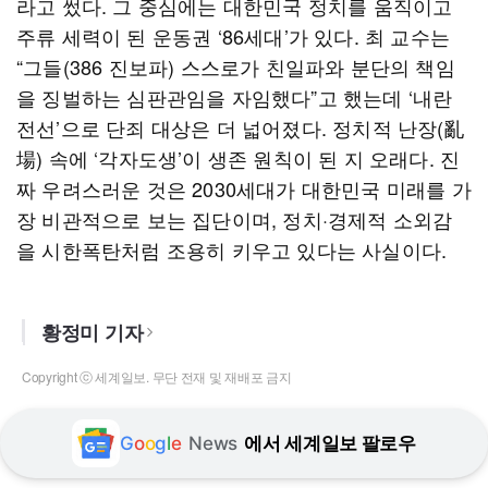
라고 썼다. 그 중심에는 대한민국 정치를 움직이고
주류 세력이 된 운동권 ‘86세대’가 있다. 최 교수는
“그들(386 진보파) 스스로가 친일파와 분단의 책임
을 징벌하는 심판관임을 자임했다”고 했는데 ‘내란
전선’으로 단죄 대상은 더 넓어졌다. 정치적 난장(亂
場) 속에 ‘각자도생’이 생존 원칙이 된 지 오래다. 진
짜 우려스러운 것은 2030세대가 대한민국 미래를 가
장 비관적으로 보는 집단이며, 정치·경제적 소외감
을 시한폭탄처럼 조용히 키우고 있다는 사실이다.
황정미 기자
Copyright ⓒ 세계일보. 무단 전재 및 재배포 금지
G
o
o
g
l
e
News
에서 세계일보 팔로우