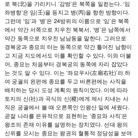
로 북(北)을 가리키니 ‘감방’은 북쪽을 일컫는다. ‘임
좌병향’은 임(壬)을 등지고 병(丙)을 향한 방향이다.
그런데 ‘임’과 ‘병’은 24방위의 이름으로 ‘임’은 북쪽
에서 약간 서쪽으로 치우친 북북서, ‘병’은 남쪽에서
약간 동쪽으로 치우친 남남동을 말한다. 그러므로
경복궁과 종묘의 터는 동쪽으로 약간 틀어진 남향이
고 지금 지도에서도 이를 확인할 수 있다. 이와 더불
어, 종묘는 처음부터 경복궁의 동쪽에 자리 잡았다
는 것도 알 수 있다. 이는 ‘좌묘우사(左廟右社)’라 하
여 궁궐의 왼편에 종묘를 두고 바른편에는 사직을
배치하는 당시 도성 계획의 원칙이었다. 이에 따라
토지의 신(社)과 곡식의 신(稷)에게 제사 지내는 사
직은 궁궐에서 볼 때 오른쪽인 인왕산 밑에 세웠다.
곧잘 나라를 은유적으로 표현하는 ‘종묘와 사직’은
왕조의 존재 이유를 설명하는 장치였다. 선대 왕의
신위를 모시는 종묘는 왕권의 혈통적 정당성을 보여