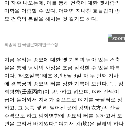
이 자주 나오는데, 이를 통해 건축에 대한 옛사람의
미학을 어림할 수 있다. 어쩌면 지나친 호들갑이 종
묘 건축의 본질을 해치는 것 같기도 하다.
최종덕 전 국립문화재연구소장
지금 우리는 종묘에 대한 옛 기록과 남아 있는 건축
물을 통해 당시의 사정을 조금 짐작할 수 있을 따름
이다. ‘태조실록’ 태조 3년 9월 9일 자 두 번째 기사
에 경복궁과 종묘의 터를 정한 기록이 보인다. “… 임
좌병향(壬座丙向)이 평탄하고 넓으며, 여러 산맥이
굽어 들어와서 지세가 좋으므로 여기를 궁궐터로 정
하고, 그 동쪽 몇 리 떨어진 곳에 감방(坎方)의 산을
주맥으로 하고 임좌병향에 종묘의 터를 정하고서 도
면을 그려서 바치었다.” 여기서 감(坎)은 팔괘의 하나