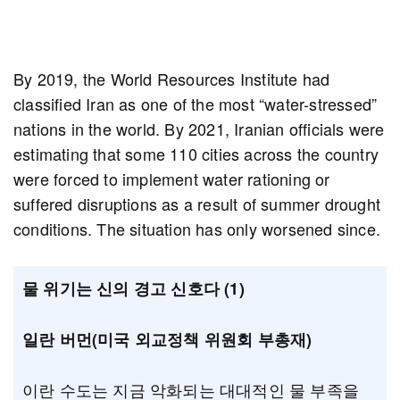
By 2019, the World Resources Institute had
classified Iran as one of the most “water-stressed”
nations in the world. By 2021, Iranian officials were
estimating that some 110 cities across the country
were forced to implement water rationing or
suffered disruptions as a result of summer drought
conditions. The situation has only worsened since.
물 위기는 신의 경고 신호다 (1)
일란 버먼(미국 외교정책 위원회 부총재)
이란 수도는 지금 악화되는 대대적인 물 부족을