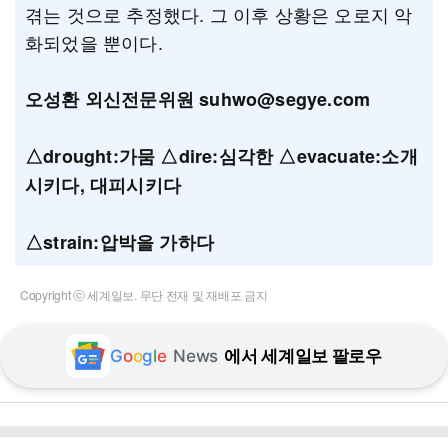
겪는 것으로 추정했다. 그 이후 상황은 오로지 악
화되었을 뿐이다.
오성환 외신전문위원 suhwo@segye.com
△drought:가뭄 △dire:심각한 △evacuate:소개
시키다, 대피시키다
△strain:압박을 가하다
Copyright ⓒ 세계일보. 무단 전재 및 재배포 금지
G
o
o
g
l
e
News
에서 세계일보 팔로우