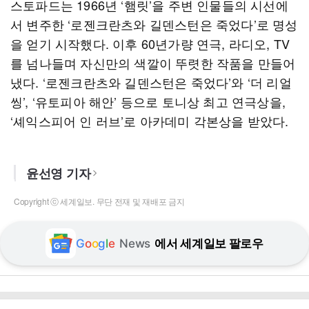
스토파드는 1966년 ‘햄릿’을 주변 인물들의 시선에
서 변주한 ‘로젠크란츠와 길덴스턴은 죽었다’로 명성
을 얻기 시작했다. 이후 60년가량 연극, 라디오, TV
를 넘나들며 자신만의 색깔이 뚜렷한 작품을 만들어
냈다. ‘로젠크란츠와 길덴스턴은 죽었다’와 ‘더 리얼
씽’, ‘유토피아 해안’ 등으로 토니상 최고 연극상을,
‘셰익스피어 인 러브’로 아카데미 각본상을 받았다.
윤선영 기자
Copyright ⓒ 세계일보. 무단 전재 및 재배포 금지
G
o
o
g
l
e
News
에서 세계일보 팔로우