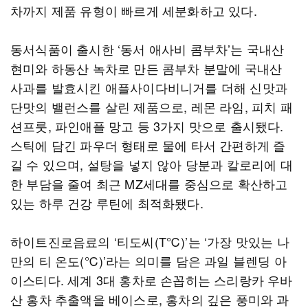
차까지 제품 유형이 빠르게 세분화하고 있다.
동서식품이 출시한 ‘동서 애사비 콤부차’는 국내산
현미와 하동산 녹차로 만든 콤부차 분말에 국내산
사과를 발효시킨 애플사이다비니거를 더해 신맛과
단맛의 밸런스를 살린 제품으로, 레몬 라임, 피치 패
션프룻, 파인애플 망고 등 3가지 맛으로 출시됐다.
스틱에 담긴 파우더 형태로 물에 타서 간편하게 즐
길 수 있으며, 설탕을 넣지 않아 당분과 칼로리에 대
한 부담을 줄여 최근 MZ세대를 중심으로 확산하고
있는 하루 건강 루틴에 최적화됐다.
하이트진로음료의 ‘티도씨(T℃)’는 ‘가장 맛있는 나
만의 티 온도(℃)’라는 의미를 담은 과일 블렌딩 아
이스티다. 세계 3대 홍차로 손꼽히는 스리랑카 우바
산 홍차 추출액을 베이스로, 홍차의 깊은 풍미와 과