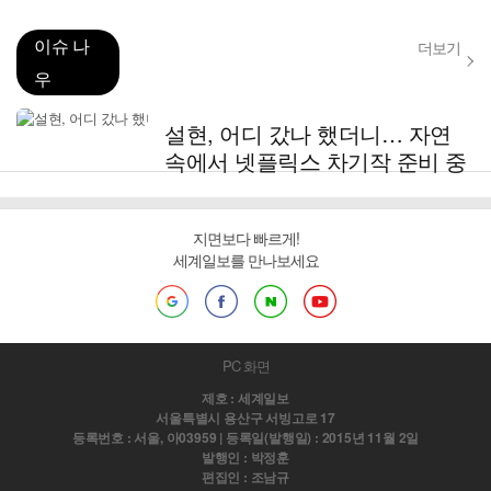
이슈 나
더보기
우
설현, 어디 갔나 했더니… 자연
속에서 넷플릭스 차기작 준비 중
지면보다 빠르게!
세계일보를 만나보세요
PC 화면
제호 : 세계일보
서울특별시 용산구 서빙고로 17
등록번호 : 서울, 아03959 | 등록일(발행일) : 2015년 11월 2일
발행인 : 박정훈
편집인 : 조남규