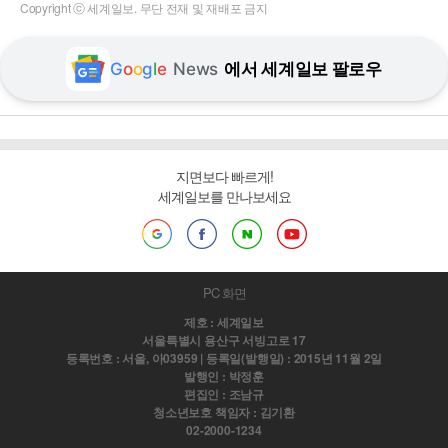
Copyright ⓒ 세계일보. 무단 전재 및 재배포 금지
G
o
o
g
l
e
News
에서 세계일보 팔로우
지면보다 빠르게!
세계일보를 만나보세요
PC 화면
제호 : 세계일보
서울특별시 용산구 서빙고로 17
등록번호 : 서울, 아03959 | 등록일(발행일) : 2015년 11월 2일
발행인 : 박정훈
편집인 : 조남규
청소년보호 책임자 : 김기환
02-2000-1234