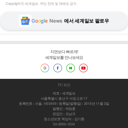
Copyright ⓒ 세계일보. 무단 전재 및 재배포 금지
G
o
o
g
l
e
News
에서 세계일보 팔로우
지면보다 빠르게!
세계일보를 만나보세요
PC 화면
제호 : 세계일보
서울특별시 용산구 서빙고로 17
등록번호 : 서울, 아03959 | 등록일(발행일) : 2015년 11월 2일
발행인 : 박정훈
편집인 : 조남규
청소년보호 책임자 : 김기환
02-2000-1234