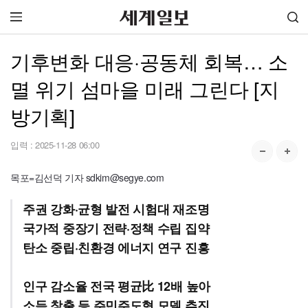
기후변화 대응·공동체 회복… 소
멸 위기 섬마을 미래 그린다 [지
방기획]
입력 :
2025-11-28 06:00
목포=김선덕 기자 sdkim@segye.com
주권 강화·균형 발전 시험대 재조명
국가적 중장기 전략·정책 수립 집약
탄소 중립·친환경 에너지 연구 진흥
인구 감소율 전국 평균比 12배 높아
소득 창출 등 주민주도형 모델 추진