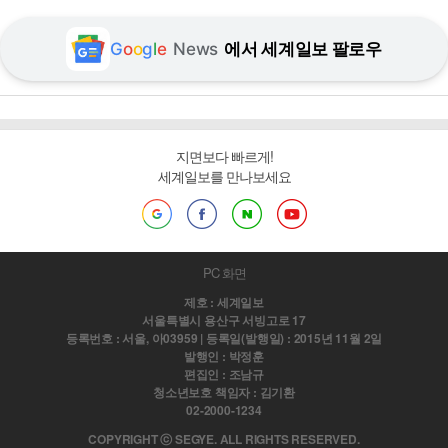
G
o
o
g
l
e
News
에서 세계일보 팔로우
지면보다 빠르게!
세계일보를 만나보세요
PC 화면
제호 : 세계일보
서울특별시 용산구 서빙고로 17
등록번호 : 서울, 아03959 | 등록일(발행일) : 2015년 11월 2일
발행인 : 박정훈
편집인 : 조남규
청소년보호 책임자 : 김기환
02-2000-1234
COPYRIGHT ⓒ SEGYE. ALL RIGHTS RESERVED.