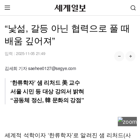
“낯섦, 갈등 아닌 협력으로 풀 때
배움 깊어져”
입력 :
2025-11-05 21:49
김세희 기자 saehee0127@segye.com
‘한류학자’ 샘 리처드 美 교수
서울 시민 등 대상 강의서 밝혀
“공동체 정신, 韓 문화의 강점”
세계적 석학이자 ‘한류학자’로 알려진 샘 리처드(사