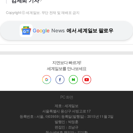
김세희 기자
Copyright ⓒ 세계일보. 무단 전재 및 재배포 금지
G
o
o
g
l
e
News
에서 세계일보 팔로우
지면보다 빠르게!
세계일보를 만나보세요
PC 화면
제호 : 세계일보
서울특별시 용산구 서빙고로 17
등록번호 : 서울, 아03959 | 등록일(발행일) : 2015년 11월 2일
발행인 : 박정훈
편집인 : 조남규
청소년보호 책임자 : 김기환