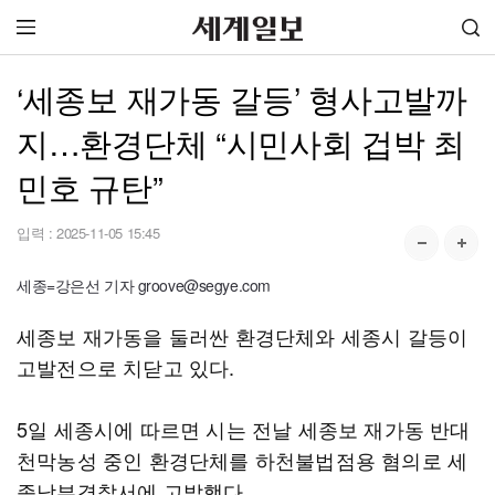
‘세종보 재가동 갈등’ 형사고발까
지…환경단체 “시민사회 겁박 최
민호 규탄”
입력 :
2025-11-05 15:45
세종=강은선 기자 groove@segye.com
세종보 재가동을 둘러싼 환경단체와 세종시 갈등이
고발전으로 치닫고 있다.
5일 세종시에 따르면 시는 전날 세종보 재가동 반대
천막농성 중인 환경단체를 하천불법점용 혐의로 세
종남부경찰서에 고발했다.