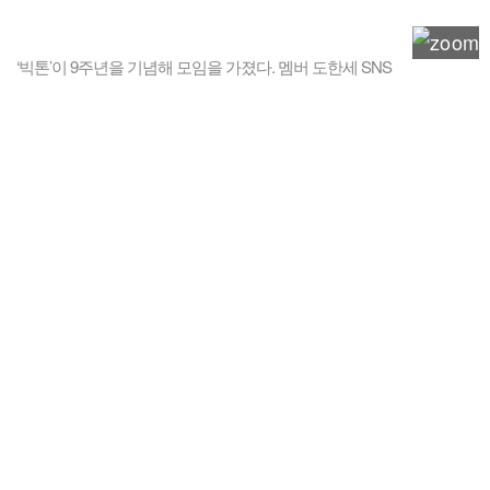
‘빅톤’이 9주년을 기념해 모임을 가졌다. 멤버 도한세 SNS