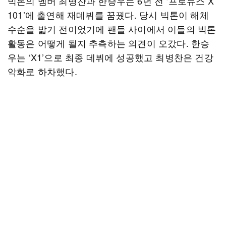
빅톤의 멤버 최병찬과 한승우는 6년 전 ‘프로듀스 X
101’에 출연해 재데뷔를 꿈꿨다. 당시 빅톤이 해체
수순을 밟기 전이었기에 팬들 사이에서 이들의 빅톤
활동은 어떻게 될지 추측하는 의견이 오갔다. 한승
우는 ‘X1’으로 최종 데뷔에 성공했고 최병찬은 건강
악화로 하차했다.