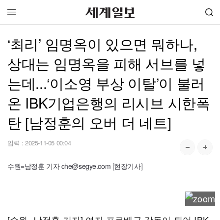
‘최리’ 임명옥이 있으면 뭐하나,
상대는 임명옥을 피해 서브를 넣
는데...‘이소영 부상 이탈’이 불러
온 IBK기업은행의 리시브 시한폭
탄 [남정훈의 오버 더 네트]
입력 :
2025-11-05 00:04
수원=남정훈 기자 che@segye.com [현장기사]
[수원=남정훈 기자] 여자 프로배구 감독이 되어 IBK