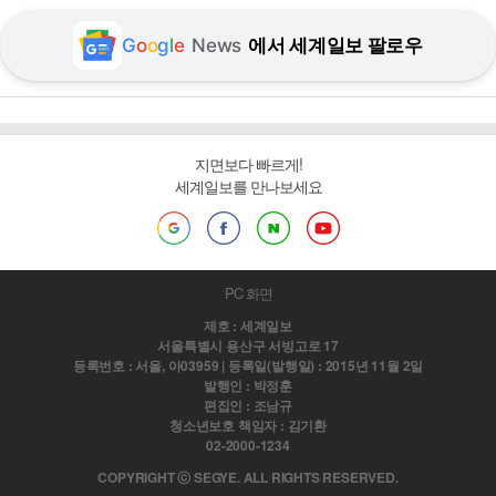
G
o
o
g
l
e
News
에서 세계일보 팔로우
지면보다 빠르게!
세계일보를 만나보세요
PC 화면
제호 : 세계일보
서울특별시 용산구 서빙고로 17
등록번호 : 서울, 아03959 | 등록일(발행일) : 2015년 11월 2일
발행인 : 박정훈
편집인 : 조남규
청소년보호 책임자 : 김기환
02-2000-1234
COPYRIGHT ⓒ SEGYE. ALL RIGHTS RESERVED.