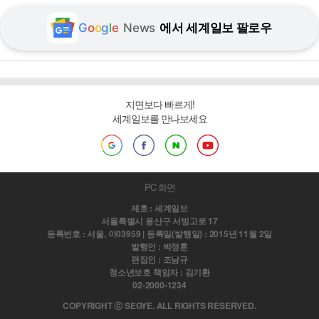
G
o
o
g
l
e
News
에서 세계일보 팔로우
지면보다 빠르게!
세계일보를 만나보세요
PC 화면
제호 : 세계일보
서울특별시 용산구 서빙고로 17
등록번호 : 서울, 아03959 | 등록일(발행일) : 2015년 11월 2일
발행인 : 박정훈
편집인 : 조남규
청소년보호 책임자 : 김기환
02-2000-1234
COPYRIGHT ⓒ SEGYE. ALL RIGHTS RESERVED.