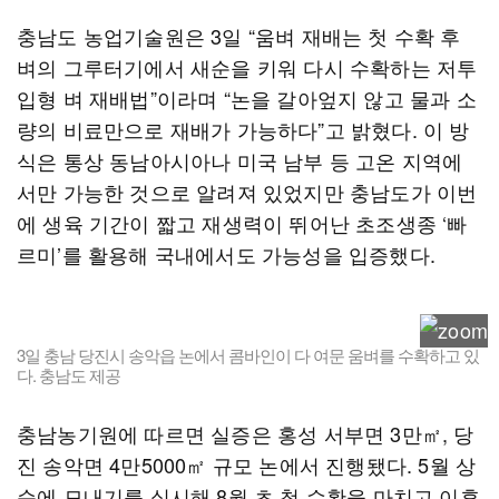
충남도 농업기술원은 3일 “움벼 재배는 첫 수확 후
벼의 그루터기에서 새순을 키워 다시 수확하는 저투
입형 벼 재배법”이라며 “논을 갈아엎지 않고 물과 소
량의 비료만으로 재배가 가능하다”고 밝혔다. 이 방
식은 통상 동남아시아나 미국 남부 등 고온 지역에
서만 가능한 것으로 알려져 있었지만 충남도가 이번
에 생육 기간이 짧고 재생력이 뛰어난 초조생종 ‘빠
르미’를 활용해 국내에서도 가능성을 입증했다.
3일 충남 당진시 송악읍 논에서 콤바인이 다 여문 움벼를 수확하고 있
다. 충남도 제공
충남농기원에 따르면 실증은 홍성 서부면 3만㎡, 당
진 송악면 4만5000㎡ 규모 논에서 진행됐다. 5월 상
순에 모내기를 실시해 8월 초 첫 수확을 마치고 이후