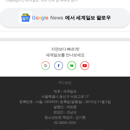
G
o
o
g
l
e
News
에서 세계일보 팔로우
지면보다 빠르게!
세계일보를 만나보세요
PC 화면
제호 : 세계일보
서울특별시 용산구 서빙고로 17
등록번호 : 서울, 아03959 | 등록일(발행일) : 2015년 11월 2일
발행인 : 박정훈
편집인 : 조남규
청소년보호 책임자 : 김기환
02-2000-1234