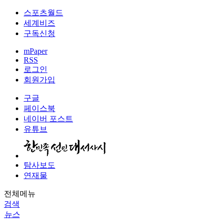
스포츠월드
세계비즈
구독신청
mPaper
RSS
로그인
회원가입
구글
페이스북
네이버 포스트
유튜브
탐사보도
연재물
전체메뉴
검색
뉴스