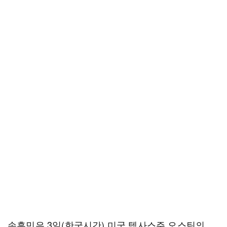
손흥민은 3일(한국시간) 미국 텍사스주 오스틴의