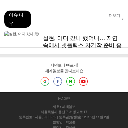
이슈 나
더보기
우
설현, 어디 갔나 했더니… 자연
속에서 넷플릭스 차기작 준비 중
지면보다 빠르게!
세계일보를 만나보세요
PC 화면
제호 : 세계일보
서울특별시 용산구 서빙고로 17
등록번호 : 서울, 아03959 | 등록일(발행일) : 2015년 11월 2일
발행인 : 박정훈
편집인 : 조남규