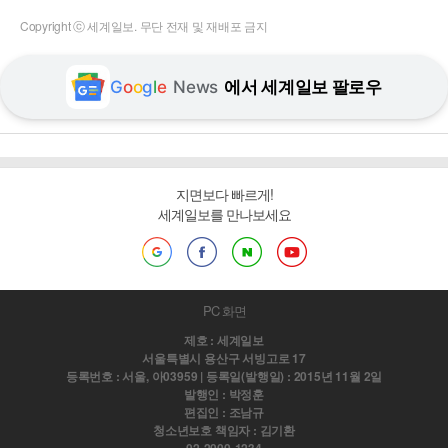
Copyright ⓒ 세계일보. 무단 전재 및 재배포 금지
G
o
o
g
l
e
News
에서 세계일보 팔로우
지면보다 빠르게!
세계일보를 만나보세요
PC 화면
제호 : 세계일보
서울특별시 용산구 서빙고로 17
등록번호 : 서울, 아03959 | 등록일(발행일) : 2015년 11월 2일
발행인 : 박정훈
편집인 : 조남규
청소년보호 책임자 : 김기환