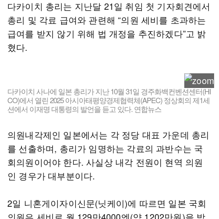
다카이치 총리는 지난달 21일 취임 첫 기자회견에서
총리 및 각료 급여와 관련해 “의원 세비를 초과하는
급여를 받지 않기 위해 법 개정을 추진하겠다”고 밝
혔다.
다카이치 사나에 일본 총리가 지난 10월 31일 경주화백컨벤션센터(HI
CO)에서 열린 2025 아시아태평양경제협력체(APEC) 정상회의 제1세
션에서 이재명 대통령의 발언을 듣고 있다. 연합뉴스
의원내각제인 일본에서는 각 정당 대표 가운데 총리
를 선출하며, 총리가 임명하는 각료의 과반수는 국
회의원이어야 한다. 사실상 내각 전원이 현역 의원
인 경우가 대부분이다.
2일 니혼게이자이신문(닛케이)에 따르면 일본 국회
의원은 세비로 월 129만4000엔(약 1202만원)을 받