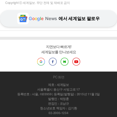
Copyright ⓒ 세계일보. 무단 전재 및 재배포 금지
G
o
o
g
l
e
News
에서 세계일보 팔로우
지면보다 빠르게!
세계일보를 만나보세요
PC 화면
제호 : 세계일보
서울특별시 용산구 서빙고로 17
등록번호 : 서울, 아03959 | 등록일(발행일) : 2015년 11월 2일
발행인 : 박정훈
편집인 : 조남규
청소년보호 책임자 : 김기환
02-2000-1234