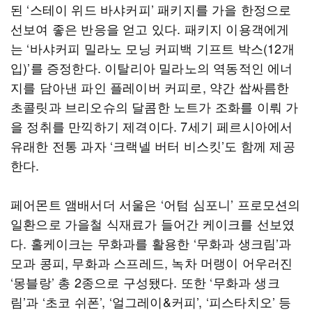
된 ‘스테이 위드 바샤커피’ 패키지를 가을 한정으로
선보여 좋은 반응을 얻고 있다. 패키지 이용객에게
는 ‘바샤커피 밀라노 모닝 커피백 기프트 박스(12개
입)’를 증정한다. 이탈리아 밀라노의 역동적인 에너
지를 담아낸 파인 플레이버 커피로, 약간 쌉싸름한
초콜릿과 브리오슈의 달콤한 노트가 조화를 이뤄 가
을 정취를 만끽하기 제격이다. 7세기 페르시아에서
유래한 전통 과자 ‘크랙넬 버터 비스킷’도 함께 제공
한다.
페어몬트 앰배서더 서울은 ‘어텀 심포니’ 프로모션의
일환으로 가을철 식재료가 들어간 케이크를 선보였
다. 홀케이크는 무화과를 활용한 ‘무화과 생크림’과
모과 콩피, 무화과 스프레드, 녹차 머랭이 어우러진
‘몽블랑’ 총 2종으로 구성됐다. 또한 ‘무화과 생크
림’과 ‘초코 쉬폰’, ‘얼그레이&커피’, ‘피스타치오’ 등