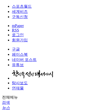
스포츠월드
세계비즈
구독신청
mPaper
RSS
로그인
회원가입
구글
페이스북
네이버 포스트
유튜브
탐사보도
연재물
전체메뉴
검색
뉴스