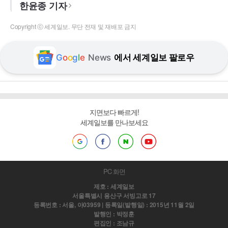
한윤종 기자
Copyright ⓒ 세계일보. 무단 전재 및 재배포 금지
G
o
o
g
l
e
News
에서 세계일보 팔로우
지면보다 빠르게!
세계일보를 만나보세요
PC 화면
제호 : 세계일보
서울특별시 용산구 서빙고로 17
등록번호 : 서울, 아03959 | 등록일(발행일) : 2015년 11월 2일
발행인 : 박정훈
편집인 : 조남규