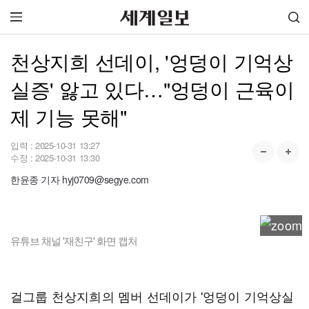
천상지희 선데이, '엉덩이 기억상
실증' 앓고 있다…"엉덩이 근육이
제 기능 못해"
입력 :
2025-10-31 13:27
수정 :
2025-10-31 13:30
한윤종 기자 hyj0709@segye.com
유튜브 채널 '재친구' 화면 캡처
걸그룹 천상지희의 멤버 선데이가 '엉덩이 기억상실