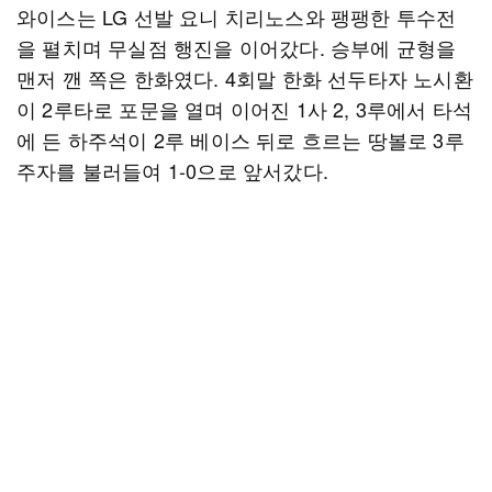
와이스는 LG 선발 요니 치리노스와 팽팽한 투수전
을 펼치며 무실점 행진을 이어갔다. 승부에 균형을
맨저 깬 쪽은 한화였다. 4회말 한화 선두타자 노시환
이 2루타로 포문을 열며 이어진 1사 2, 3루에서 타석
에 든 하주석이 2루 베이스 뒤로 흐르는 땅볼로 3루
주자를 불러들여 1-0으로 앞서갔다.