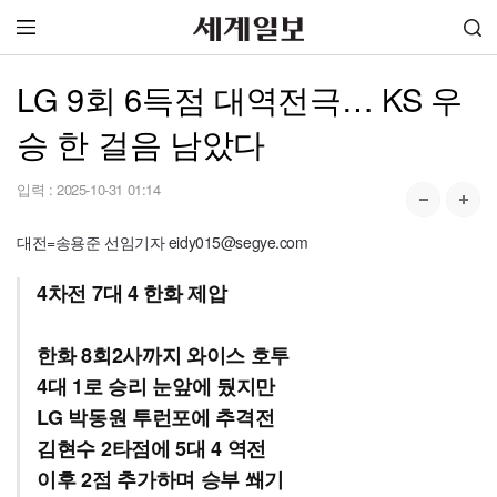
LG 9회 6득점 대역전극… KS 우
승 한 걸음 남았다
입력 :
2025-10-31 01:14
대전=송용준 선임기자 eidy015@segye.com
4차전 7대 4 한화 제압
한화 8회2사까지 와이스 호투
4대 1로 승리 눈앞에 뒀지만
LG 박동원 투런포에 추격전
김현수 2타점에 5대 4 역전
이후 2점 추가하며 승부 쐐기