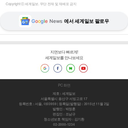
Copyright ⓒ 세계일보. 무단 전재 및 재배포 금지
G
o
o
g
l
e
News
에서 세계일보 팔로우
지면보다 빠르게!
세계일보를 만나보세요
PC 화면
제호 : 세계일보
서울특별시 용산구 서빙고로 17
등록번호 : 서울, 아03959 | 등록일(발행일) : 2015년 11월 2일
발행인 : 박정훈
편집인 : 조남규
청소년보호 책임자 : 김기환
02-2000-1234