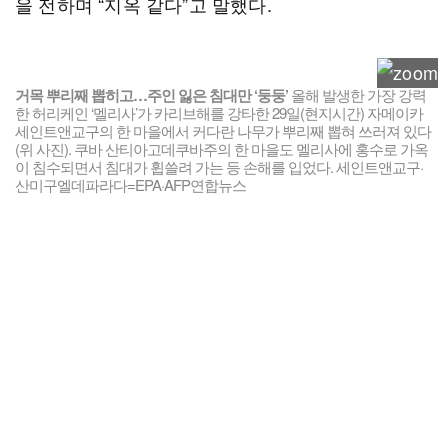
을 전하며 “지옥 같다”고 말했다.
거목 뿌리째 뽑히고…주인 잃은 침대만 ‘둥둥’
올해 발생한 가장 강력
한 허리케인 ‘멜리사’가 카리브해를 강타한 29일(현지시간) 자메이카
세인트앤교구의 한 마을에서 커다란 나무가 뿌리째 뽑혀 쓰러져 있다
(위 사진). 쿠바 산티아고데쿠바주의 한 마을도 멜리사에 홍수로 가옥
이 침수되면서 침대가 휩쓸려 가는 등 손해를 입었다. 세인트앤교구·
산미구엘데파라다=EPA·AFP연합뉴스