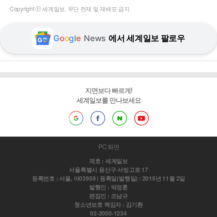
Copyright ⓒ 세계일보. 무단 전재 및 재배포 금지
G
o
o
g
l
e
News
에서 세계일보 팔로우
지면보다 빠르게!
세계일보를 만나보세요
PC 화면
제호 : 세계일보
서울특별시 용산구 서빙고로 17
등록번호 : 서울, 아03959 | 등록일(발행일) : 2015년 11월 2일
발행인 : 박정훈
편집인 : 조남규
청소년보호 책임자 : 김기환
02-2000-1234