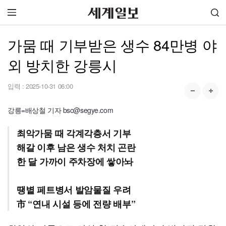
가뭄 때 기부받은 생수 84만병 야
외 방치한 강릉시
입력 :
2025-10-31 06:00
강릉=배상철 기자 bsc@segye.com
최악가뭄 때 각계각층서 기부
해갈 이후 남은 생수 처치 곤란
한 달 가까이 주차장에 쌓아놔
땡볕 페트병서 발암물질 우려
市 “연내 시설 등에 전량 배부”