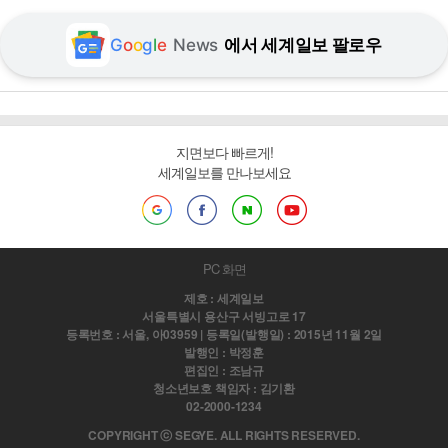
G
o
o
g
l
e
News
에서 세계일보 팔로우
지면보다 빠르게!
세계일보를 만나보세요
PC 화면
제호 : 세계일보
서울특별시 용산구 서빙고로 17
등록번호 : 서울, 아03959 | 등록일(발행일) : 2015년 11월 2일
발행인 : 박정훈
편집인 : 조남규
청소년보호 책임자 : 김기환
02-2000-1234
COPYRIGHT ⓒ SEGYE. ALL RIGHTS RESERVED.