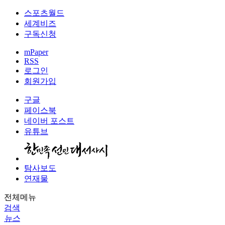
스포츠월드
세계비즈
구독신청
mPaper
RSS
로그인
회원가입
구글
페이스북
네이버 포스트
유튜브
탐사보도
연재물
전체메뉴
검색
뉴스