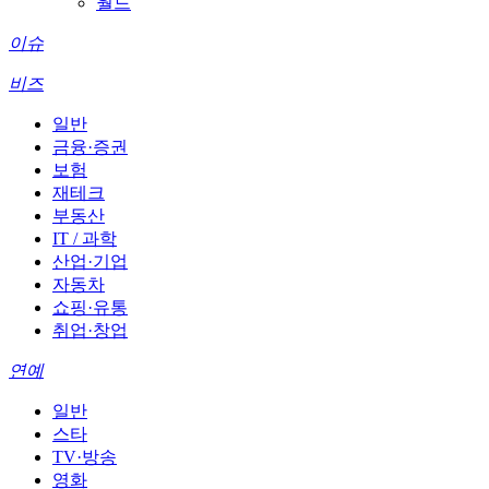
월드
이슈
비즈
일반
금융·증권
보험
재테크
부동산
IT / 과학
산업·기업
자동차
쇼핑·유통
취업·창업
연예
일반
스타
TV·방송
영화