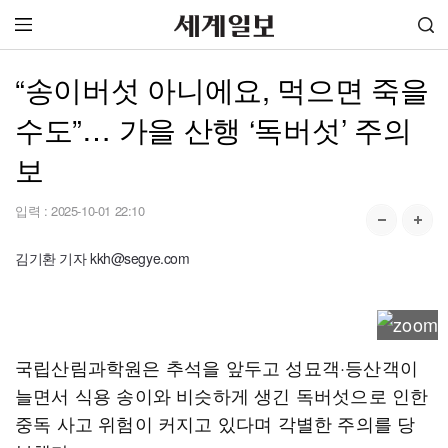
“송이버섯 아니에요, 먹으면 죽을
수도”… 가을 산행 ‘독버섯’ 주의
보
입력 :
2025-10-01 22:10
김기환 기자 kkh@segye.com
국립산림과학원은 추석을 앞두고 성묘객·등산객이
늘면서 식용 송이와 비슷하게 생긴 독버섯으로 인한
중독 사고 위험이 커지고 있다며 각별한 주의를 당