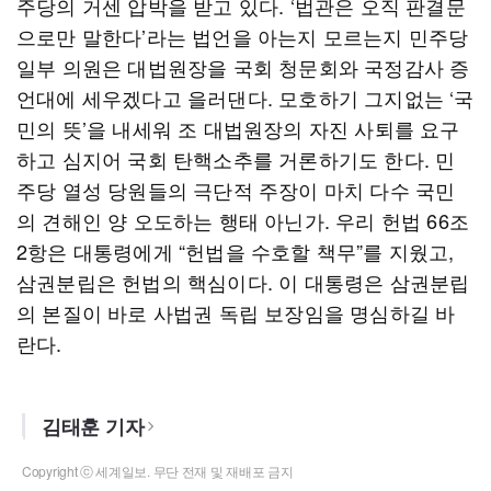
주당의 거센 압박을 받고 있다. ‘법관은 오직 판결문
으로만 말한다’라는 법언을 아는지 모르는지 민주당
일부 의원은 대법원장을 국회 청문회와 국정감사 증
언대에 세우겠다고 을러댄다. 모호하기 그지없는 ‘국
민의 뜻’을 내세워 조 대법원장의 자진 사퇴를 요구
하고 심지어 국회 탄핵소추를 거론하기도 한다. 민
주당 열성 당원들의 극단적 주장이 마치 다수 국민
의 견해인 양 오도하는 행태 아닌가. 우리 헌법 66조
2항은 대통령에게 “헌법을 수호할 책무”를 지웠고,
삼권분립은 헌법의 핵심이다. 이 대통령은 삼권분립
의 본질이 바로 사법권 독립 보장임을 명심하길 바
란다.
김태훈 기자
Copyright ⓒ 세계일보. 무단 전재 및 재배포 금지