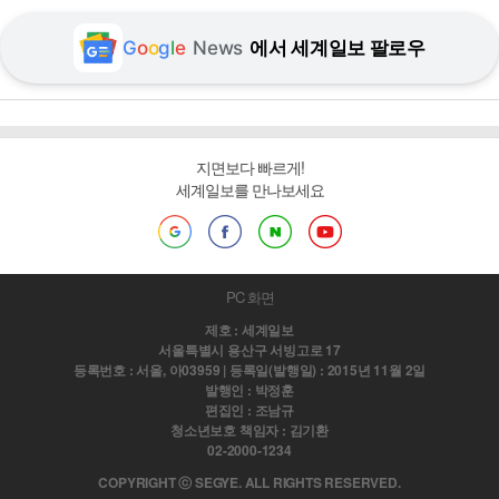
G
o
o
g
l
e
News
에서 세계일보 팔로우
지면보다 빠르게!
세계일보를 만나보세요
PC 화면
제호 : 세계일보
서울특별시 용산구 서빙고로 17
등록번호 : 서울, 아03959 | 등록일(발행일) : 2015년 11월 2일
발행인 : 박정훈
편집인 : 조남규
청소년보호 책임자 : 김기환
02-2000-1234
COPYRIGHT ⓒ SEGYE. ALL RIGHTS RESERVED.