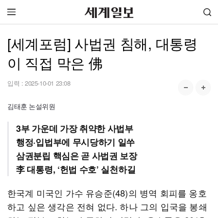
[세계포럼] 사법권 침해, 대통령
이 직접 막은 佛
입력 :
2025-10-01 23:08
김태훈 논설위원
3부 가운데 가장 취약한 사법부
행정·입법부에 무시당하기 일쑤
삼권분립 핵심은 곧 사법권 보장
李 대통령, ‘헌법 수호’ 실천하길
한국계 미국인 가수 유승준(48)의 병역 회피를 옹호
하고 싶은 생각은 전혀 없다. 하나 그의 입국을 봉쇄