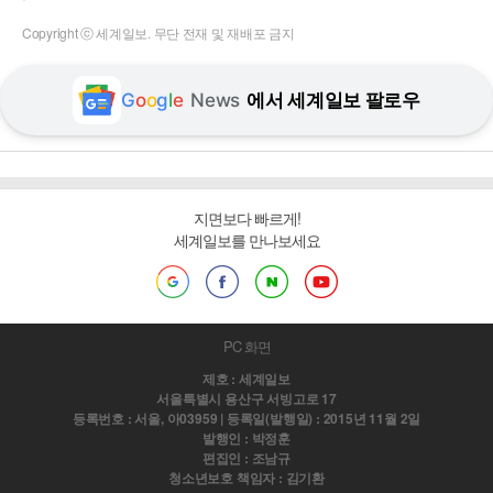
Copyright ⓒ 세계일보. 무단 전재 및 재배포 금지
G
o
o
g
l
e
News
에서 세계일보 팔로우
지면보다 빠르게!
세계일보를 만나보세요
PC 화면
제호 : 세계일보
서울특별시 용산구 서빙고로 17
등록번호 : 서울, 아03959 | 등록일(발행일) : 2015년 11월 2일
발행인 : 박정훈
편집인 : 조남규
청소년보호 책임자 : 김기환