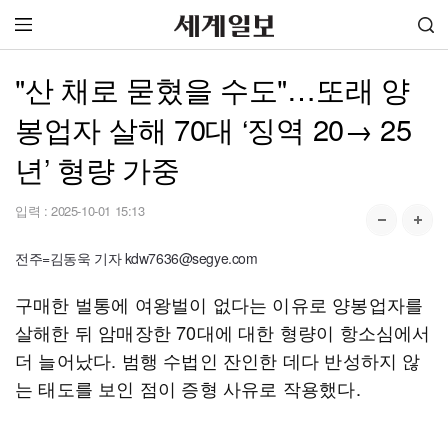
"산 채로 묻혔을 수도"…또래 양
봉업자 살해 70대 ‘징역 20→ 25
년’ 형량 가중
입력 :
2025-10-01 15:13
전주=김동욱 기자 kdw7636@segye.com
구매한 벌통에 여왕벌이 없다는 이유로 양봉업자를
살해한 뒤 암매장한 70대에 대한 형량이 항소심에서
더 늘어났다. 범행 수법인 잔인한 데다 반성하지 않
는 태도를 보인 점이 증형 사유로 작용했다.