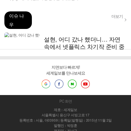
이슈 나
더보기
우
설현, 어디 갔나 했더니… 자연
속에서 넷플릭스 차기작 준비 중
지면보다 빠르게!
세계일보를 만나보세요
PC 화면
제호 : 세계일보
서울특별시 용산구 서빙고로 17
등록번호 : 서울, 아03959 | 등록일(발행일) : 2015년 11월 2일
발행인 : 박정훈
편집인 : 조남규